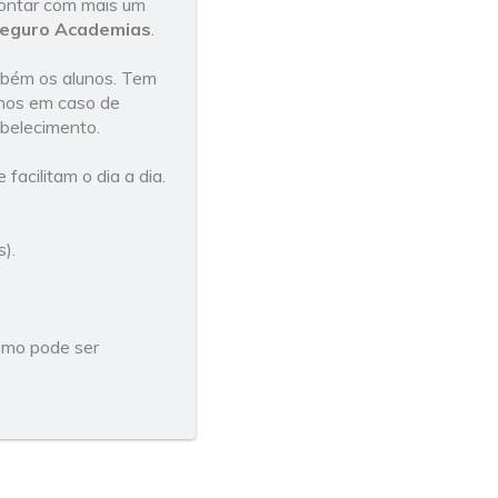
contar com mais um
eguro Academias
.
mbém os alunos. Tem
unos em caso de
abelecimento.
facilitam o dia a dia.
).
omo pode ser