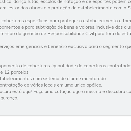
stica, dança, lutas, escolas de natação e de esportes podem 
 bem-estar dos alunos e a proteção do estabelecimento com o
S
 coberturas específicas para proteger o estabelecimento e ta
ipamentos e para subtração de bens e valores, inclusive dos al
xtensão da garantia de Responsabilidade Civil para fora do est
erviços emergenciais e benefício exclusivo para o segmento que 
upamento de coberturas (quantidade de coberturas contratadas
 12 parcelas.
tabelecimentos com sistema de alarme monitorado.
contratação de vários locais em uma única apólice.
rocura está aqui! Faça uma cotação agora mesmo e descubra c
egurança.